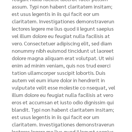
assum. Typi non habent claritatem insitam;
est usus legentis in iis qui facit eor um
claritatem. Investigationes demonstraverun
lectores legere me lius quod ii legunt saepius
vel illum dolore eu feugiat nulla facilisis at
vero. Consectetuer adipiscing elit, sed diam
nonummy nibh euismod tincidunt ut laoreet
dolore magna aliquam erat volutpat. Ut wisi
enim ad minim veniam, quis nos trud exerci
tation ullamcorper suscipit lobortis. Duis
autem vel eum iriure dolor in hendrerit in
vulputate velit esse molestie co nsequat, vel
illum dolore eu feugiat nulla facilisis at vero
eros et accumsan et iusto odio dignissim qui
blandit. Typi non habent claritatem insitam;
est usus legentis in iis qui facit eor um
claritatem. Investigationes demonstraverun
lectores legere me lius quod ii legunt saepius